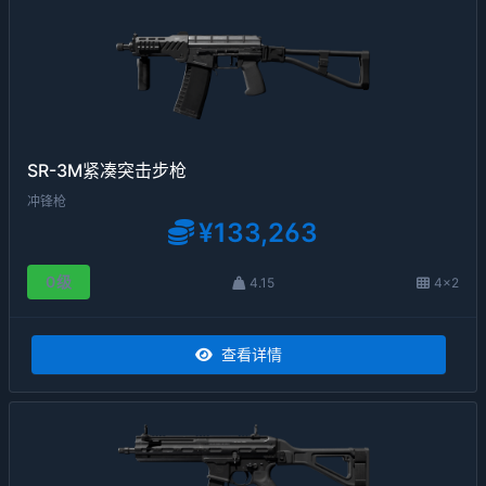
SR-3M紧凑突击步枪
冲锋枪
¥133,263
0级
4.15
4×2
查看详情