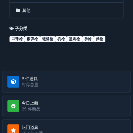
其他
子分类
冲锋枪
霰弹枪
轻机枪
机枪
狙击枪
手枪
步枪
9 件道具
库存总量
今日上新
25 件新品
热门道具