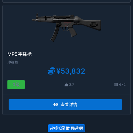
MP5冲锋枪
冲锋枪
¥53,832
0级
2.7
4×2
查看详情
共
9
条记录 第
1
页/共
1
页