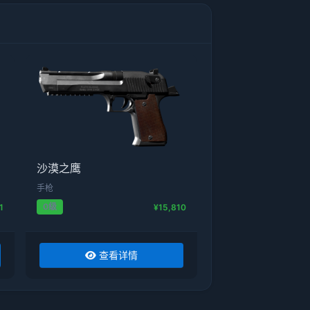
沙漠之鹰
手枪
0级
1
¥15,810
查看详情