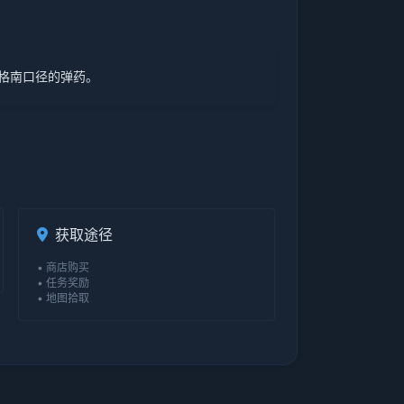
马格南口径的弹药。
获取途径
• 商店购买
• 任务奖励
• 地图拾取