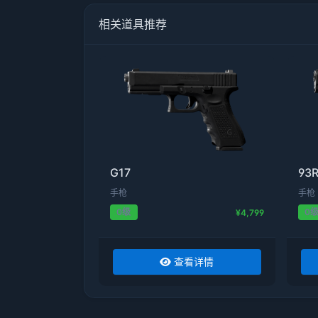
相关道具推荐
G17
93
手枪
手枪
0级
0
¥4,799
查看详情