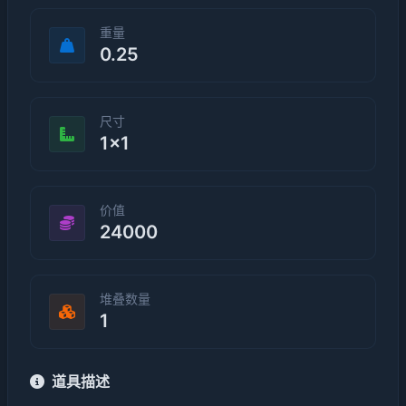
重量
0.25
尺寸
1×1
价值
24000
堆叠数量
1
道具描述