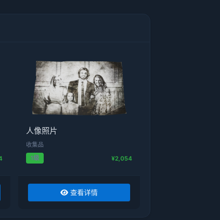
人像照片
收集品
1级
4
¥2,054
查看详情