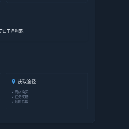
切口干净利落。
获取途径
• 商店购买
• 任务奖励
• 地图拾取