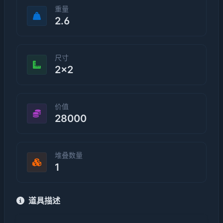
重量
2.6
尺寸
2×2
价值
28000
堆叠数量
1
道具描述