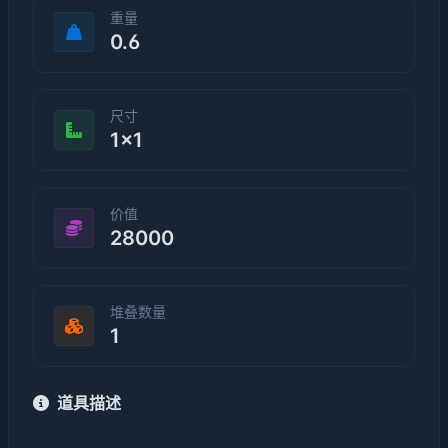
重量
0.6
尺寸
1×1
价值
28000
堆叠数量
1
道具描述