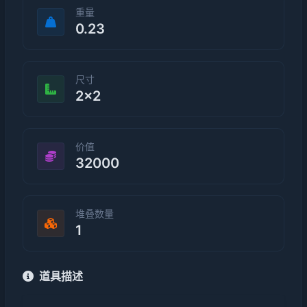
重量
0.23
尺寸
2×2
价值
32000
堆叠数量
1
道具描述