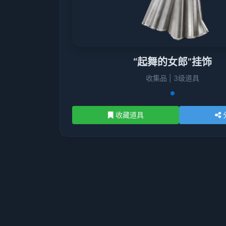
“起舞的女郎”挂饰
收集品 | 3级道具
收藏道具