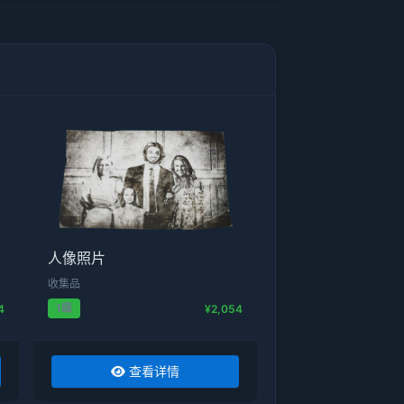
人像照片
收集品
1级
4
¥2,054
查看详情