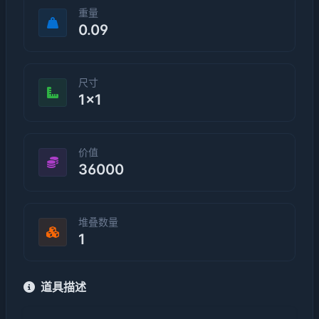
重量
0.09
尺寸
1×1
价值
36000
堆叠数量
1
道具描述