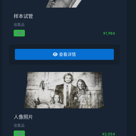
样本试管
收集品
1级
¥1,984
查看详情
人像照片
收集品
1级
¥2,054