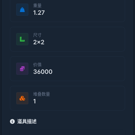
重量
1.27
尺寸
2×2
价值
36000
堆叠数量
1
道具描述