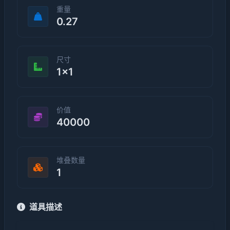
重量
0.27
尺寸
1×1
价值
40000
堆叠数量
1
道具描述