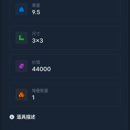
重量
9.5
尺寸
3×3
价值
44000
堆叠数量
1
道具描述