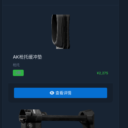
AK枪托缓冲垫
枪托
2级
¥2,275
查看详情