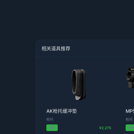
相关道具推荐
AK枪托缓冲垫
MP
枪托
枪托
2级
2
¥2,275