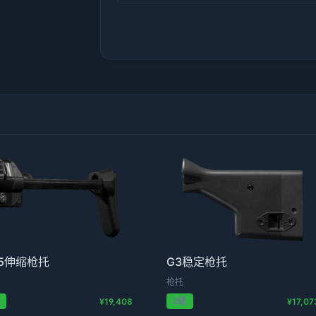
5伸缩枪托
G3稳定枪托
枪托
级
2级
¥19,408
¥17,07