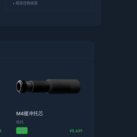
• 精英怪物掉落
M4缓冲托芯
枪托
2级
3
¥5,639