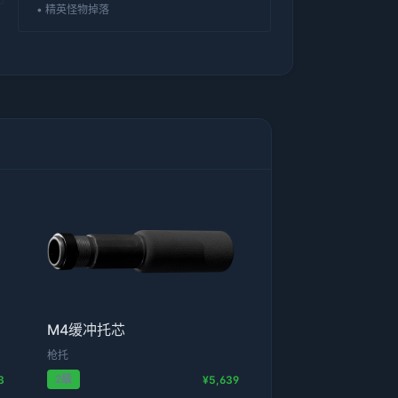
• 精英怪物掉落
M4缓冲托芯
枪托
2级
3
¥5,639