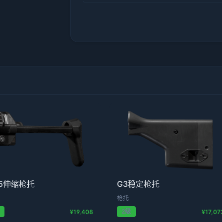
5伸缩枪托
G3稳定枪托
枪托
级
2级
¥19,408
¥17,07