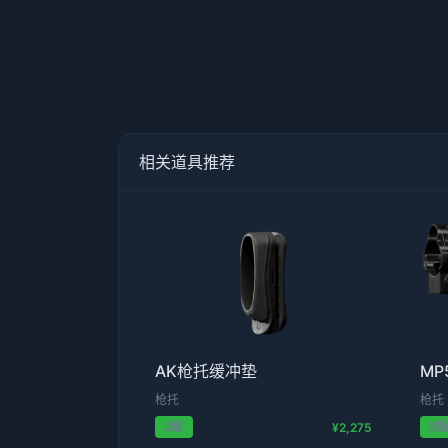
相关道具推荐
AK枪托缓冲垫
MP
枪托
枪托
2级
2
¥2,275