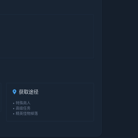
获取途径
• 特殊商人
• 高级任务
• 精英怪物掉落