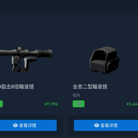
O狙击8倍瞄准镜
全息二型瞄准镜
瞄具
级
2级
¥11,996
¥5,64
查看详情
查看详情