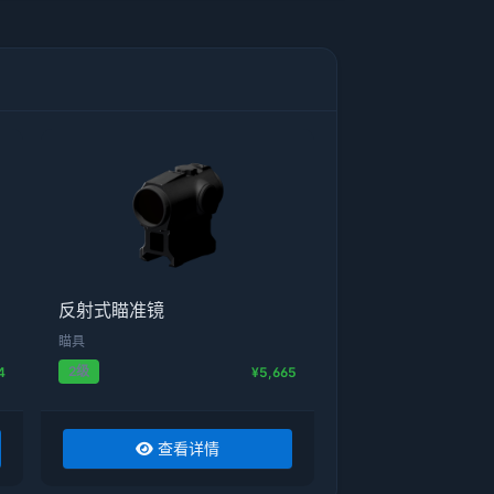
反射式瞄准镜
瞄具
2级
4
¥5,665
查看详情