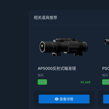
相关道具推荐
AP5000反射式瞄准镜
PS
瞄具
瞄具
2级
2
¥5,668
查看详情