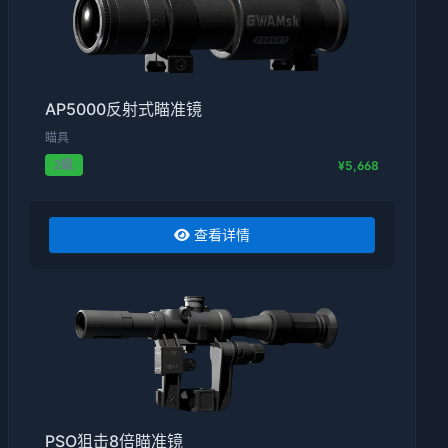
AP5000反射式瞄准镜
瞄具
2级
¥5,668
查看详情
PSO狙击8倍瞄准镜