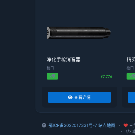
净化手枪消音器
精
枪口
枪口
2级
2
¥7,776
查看详情
鄂ICP备2022017331号-7
站点地图
三