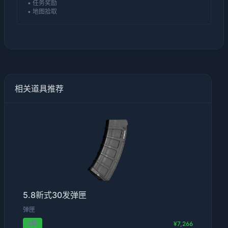
• 任务奖励
• 地图拾取
相关道具推荐
5.8新式30发弹匣
弹匣
2级
¥7,266